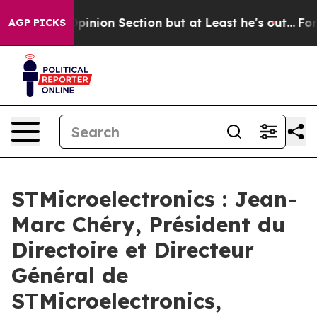
 Post Opinion Section but at Least he's out...
For a 
AGP PICKS
STMicroelectronics : Jean-
Marc Chéry, Président du
Directoire et Directeur
Général de
STMicroelectronics,